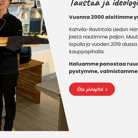
Taustaa ja ideolog
Vuonna 2000 aloitimme yri
Kahvila-Ravintola Liedon Hä
joista nautimme paljon. Muut
lopulla ja vuoden 2019 aluss
kauppapihalla.
Haluamme panostaa ruuan
pystymme, valmistamme k
Ota yhteyttä ›