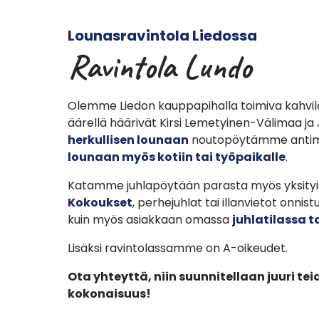
Lounasravintola Liedossa
Ravintola Lundo
Olemme Liedon kauppapihalla toimiva kahvila
äärellä häärivät Kirsi Lemetyinen-Välimaa j
herkullisen lounaan
noutopöytämme antimis
lounaan myös kotiin tai työpaikalle
.
Katamme juhlapöytään parasta myös yksityist
Kokoukset
, perhejuhlat tai illanvietot onni
kuin myös asiakkaan omassa
juhlatilassa t
Lisäksi ravintolassamme on A-oikeudet.
Ota yhteyttä, niin suunnitellaan juuri te
kokonaisuus!