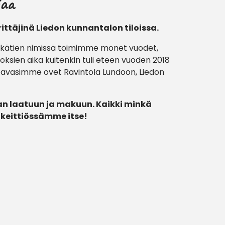
iaa
ttäjinä Liedon kunnantalon tiloissa.
rkätien nimissä toimimme monet vuodet,
oksien aika kuitenkin tuli eteen vuoden 2018
a avasimme ovet Ravintola Lundoon, Liedon
 laatuun ja makuun. Kaikki minkä
eittiössämme itse!