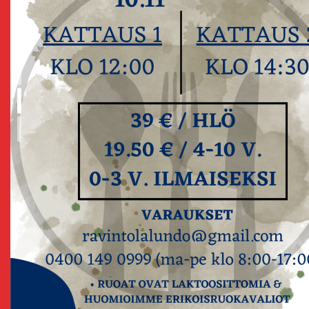
Maittavaa kotiruok
1
2
arkipäivä!
3
Lounaslista ›