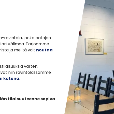
-ravintola, jonka patojen
a Jari Välimaa. Tarjoamme
ta ja meiltä voit
noutaa
ilaisuuksia varten.
stuvat niin ravintolassamme
ai kotona
.
idän tilaisuuteenne sopiva