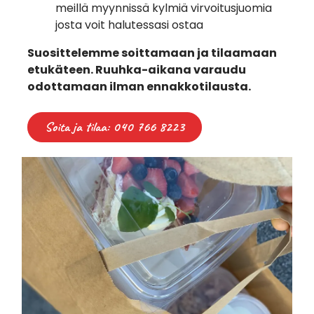
meillä myynnissä kylmiä virvoitusjuomia
josta voit halutessasi ostaa
Suosittelemme soittamaan ja tilaamaan
etukäteen. Ruuhka-aikana varaudu
odottamaan ilman ennakkotilausta.
Soita ja tilaa: 040 766 8223